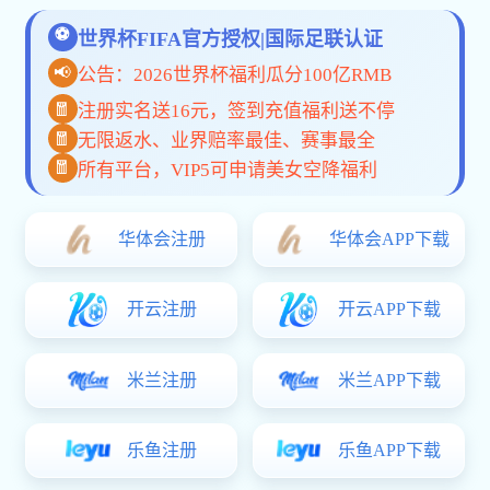
设备信息：操作系统、浏览器、分辨率、唯一标识等
行为记录：包括访问路径、停留时间、偏好设置等
位置信息：在获得授权后采集
三、信息使用目的
收集到的信息将用于：
为您提供定制化内容与互动体验
保障账号和数据安全
进行数据分析与服务优化
在授权基础上提供通知推送服务
四、第三方共享与信息披露
我们承诺不会随意出售用户信息，仅在以下情况下共享：
经您明确授权的合作服务
与第三方技术支持商（如推送、云服务）合作时