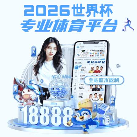
注册入口
隐私政策
一、引言
jn体育官网平台为用户提供便捷、实时的体育赛事内容，在保障
服务体验的同时，我们高度重视个人隐私保护。
二、信息收集范围
我们可能收集以下信息：
注册信息：如手机号、昵称、头像等基础资料