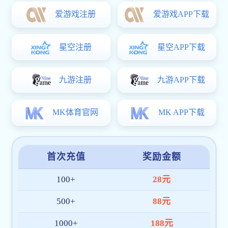
法律法规要求或监管部门依法调取
五、信息保护措施
平台采用多重防护机制确保JN江南·(中国区)体育官方网站-
JNSPORTS服务中您的数据安全，包括但不限于：
HTTPS 加密传输
权限分级与访问控制
系统审计与异常行为识别
六、用户权利
您拥有以下数据权利：
访问、更正、删除个人信息
申请注销账户或停止使用服务
关闭授权功能如位置服务或通知