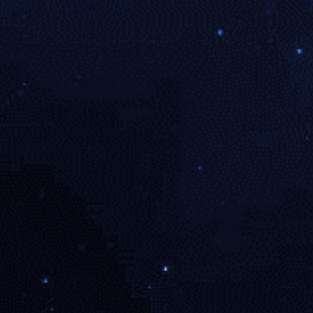
提升老旧设备兼容性，视觉显示更统一。
2024 年
2023 年
jn体育官网
jn体育官网官方网站【ky-wc】官网认
郑
证:手机版、app下载、登录入口、官