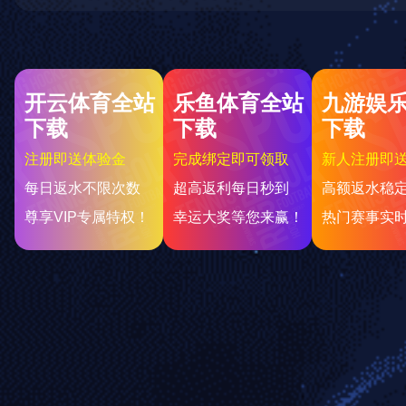
如对本协议有疑问或建议，
Email：support@becomeai
jn体育