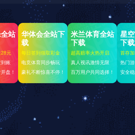
欢迎通过以下方式与我们联系：
nvester.com
荣誉与成就
官网 在多个国际赛事科技平台评比中脱颖而出，持续提升安全性与