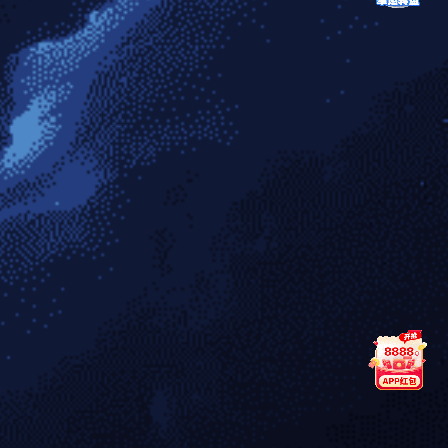
用户满意度大奖
JN江南·(中国区)体育官方网站-JNSPORTS 用户活跃
度与续访率连续三年领先，综合评分稳定保持高
位。