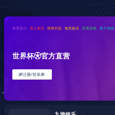
一、协议说明
在您访问、注册或使用jn体
款。
二、用户注册与信息
用户需确保所提交的注册资料真
权暂停或终止其账户。