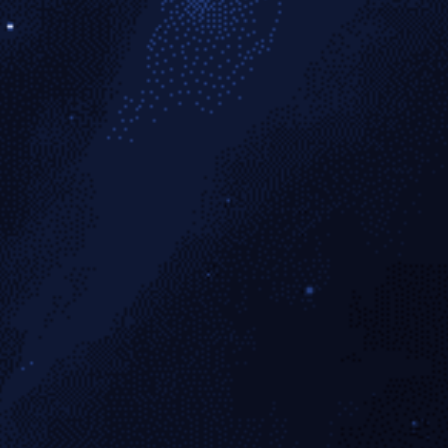
备共享。
行为自动适配内容。
手效率。
站-JNSPORTS用户常用系统设置。