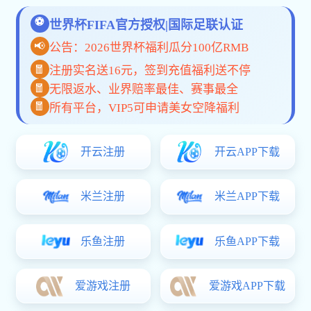
手机App
网页版
东部决赛焦点：比尔西蒙斯预
测尼克斯或76人将闯入总决赛
2026-07-06 20:44
43 次阅读
首页
/
体育看点