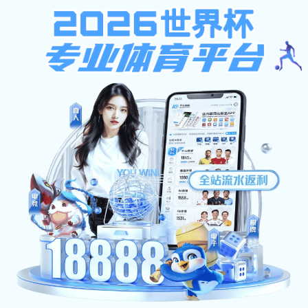
注册入口
jn体育官网
APP与网页版入口
｜畅享全球体育赛事与数据服
务
欢迎访问
jn体育官网
，提供全面覆盖足球、篮
球、电竞等项目的赛事资讯与数据内容， 支持
APP下载
与
网页使用
，每日同步更新千场比
赛，聚焦热门体育内容， 助您轻松获取赛事动
态，掌握比赛节奏。